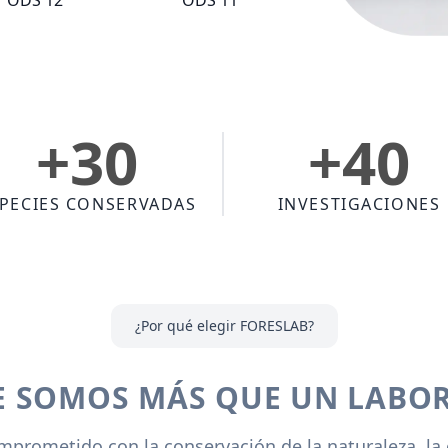
ODS 12
ODS 11
+30
+40
PECIES CONSERVADAS
INVESTIGACIONES
¿Por qué elegir FORESLAB?
 SOMOS MÁS QUE UN LABO
rometido con la conservación de la naturaleza, la cie