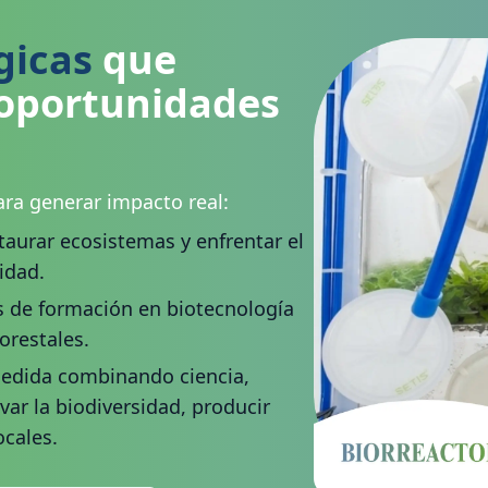
gicas
que
 oportunidades
ra generar impacto real:
aurar ecosistemas y enfrentar el
idad.
s de formación en biotecnología
orestales.
medida combinando ciencia,
var la biodiversidad, producir
ocales.