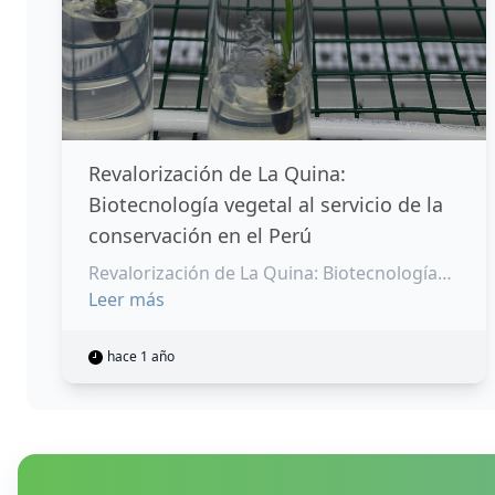
Revalorización de La Quina:
Biotecnología vegetal al servicio de la
conservación en el Perú
Revalorización de La Quina: Biotecnología
vegetal al servicio de la conservación en el
Leer más
Perú
hace 1 año